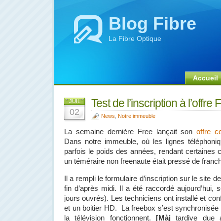
Blog Fibre
La Fibre Optique
Accueil
Test de l’inscription à l’offr
JUIL
02
News
,
Notre immeuble
La semaine dernière Free lançait son
offre 
Dans notre immeuble, où les lignes téléphoni
parfois le poids des années, rendant certaines 
un téméraire non freenaute était pressé de franchi
Il a rempli le formulaire d’inscription sur le site 
fin d’après midi. Il a été raccordé aujourd’hui, s
jours ouvrés). Les techniciens ont installé et co
et un boitier HD. La freebox s’est synchronisée t
la télévision fonctionnent.
[Màj
tardive due 