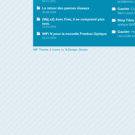
09-21-2011
problèmes de
Le retour des pannes réseaux
Gautier
: Ou
06-08-2009
Merci pour t
[Màj x2] Avec Free, il ne comprend plus
Blog Fibre
tout.
optique BAB 
05-20-2009
Gautier
: H
WiFi N pour la nouvelle Freebox Optique
raccordé en 
04-24-2009
WP Theme
&
Icons
by
N.Design Studio