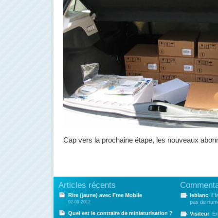
Cap vers la prochaine étape, les nouveaux abon
Articles récents
Commentai
Rire (jaune) avec Free Mobile
leblanc
: il
pas de numé
02-09-2012
Quel est le contraire de miniaturisation ?
Visiteur
: E